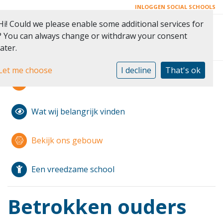
INLOGGEN SOCIAL SCHOOLS
Hi! Could we please enable some additional services for
Toggle 
? You can always change or withdraw your consent
later.
Let me choose
I decline
That's ok
Modern Montessori
Wat wij belangrijk vinden
Bekijk ons gebouw
Een vreedzame school
Betrokken ouders