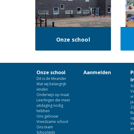
Onze school
Onze school
Aanmelden
P
Dit is de Meander
i
Wat wij belangrijk
Sc
vinden
Va
Onderwijs op maat
vr
Leerlingen die meer
Ja
uitdaging nodig
Zi
hebben
B
Ons gebouw
o
Vreedzame school
V
Ons team
en
Schoolgids