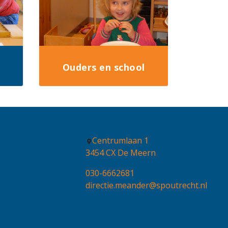
Ouders en school
Centrumlaan 1
3454 CX De Meern
030-6662681
directie.meander@spoutrecht.nl