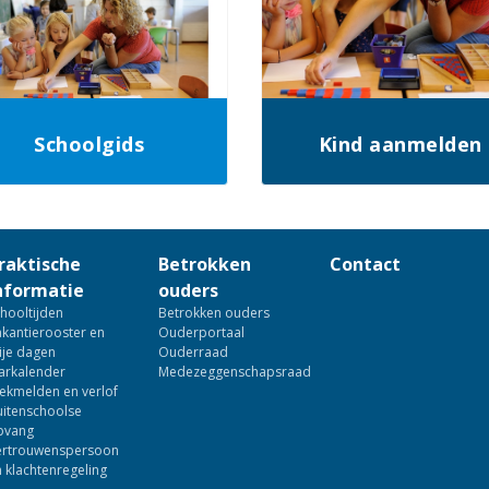
Schoolgids
Kind aanmelden
raktische
Betrokken
Contact
nformatie
ouders
hooltijden
Betrokken ouders
kantierooster en
Ouderportaal
ije dagen
Ouderraad
arkalender
Medezeggenschapsraad
ekmelden en verlof
uitenschoolse
pvang
ertrouwenspersoon
 klachtenregeling