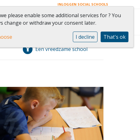
INLOGGEN SOCIAL SCHOOLS
 we please enable some additional services for
? You
n ouders
Contact
s change or withdraw your consent later.
hoose
I decline
That's ok
Een vreedzame school