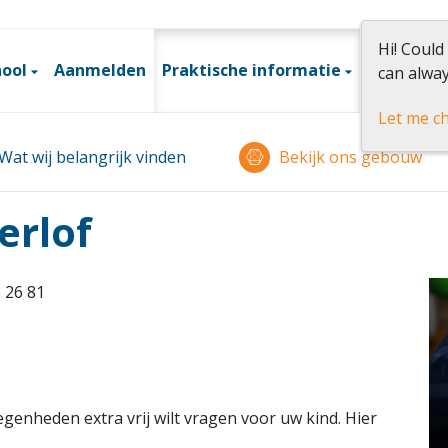
Hi! Could
hool
Aanmelden
Praktische informatie
Betrokke
can alway
Let me c
Wat wij belangrijk vinden
Bekijk ons gebouw
erlof
 26 81
egenheden extra vrij wilt vragen voor uw kind. Hier