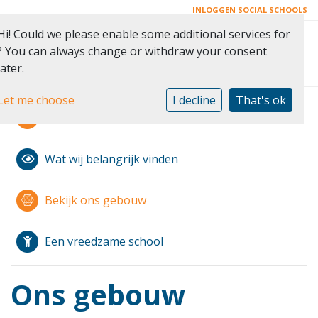
INLOGGEN SOCIAL SCHOOLS
Hi! Could we please enable some additional services for
Toggle 
? You can always change or withdraw your consent
later.
Let me choose
I decline
That's ok
Modern Montessori
Wat wij belangrijk vinden
Bekijk ons gebouw
Een vreedzame school
Ons gebouw