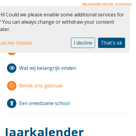
INLOGGEN SOCIAL SCHOOLS
Hi! Could we please enable some additional services for
Toggle 
? You can always change or withdraw your consent
later.
Let me choose
I decline
That's ok
Modern Montessori
Wat wij belangrijk vinden
Bekijk ons gebouw
Een vreedzame school
Jaarkalender