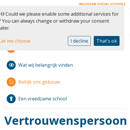
INLOGGEN SOCIAL SCHOOLS
Hi! Could we please enable some additional services for
Toggle 
? You can always change or withdraw your consent
later.
Let me choose
I decline
That's ok
Modern Montessori
Wat wij belangrijk vinden
Bekijk ons gebouw
Een vreedzame school
Vertrouwenspersoon