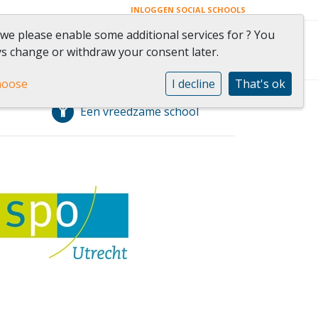
INLOGGEN SOCIAL SCHOOLS
 we please enable some additional services for
? You
n ouders
Contact
s change or withdraw your consent later.
hoose
I decline
That's ok
Een vreedzame school